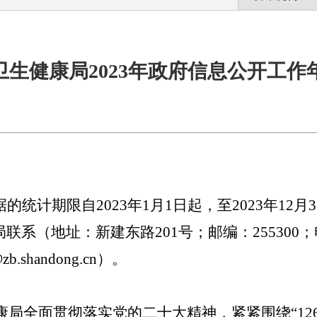
卫生健康局2023年政府信息公开工作
据的统计期限自
2023
年
1
月
1
日起，
至
2023
年
12
月
3
局联系（地址：
新建东路
201
号
；邮编：
255300
；
@
zb.sh
an
d
ong
.cn
）。
康局全面贯彻落实党的二十大精神，
紧紧围绕
“
12