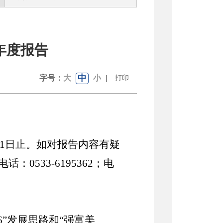
年度报告
中
字号：
大
小
|
打印
1
日止。如对报告内容有疑
电话：
0533-
6195362
；电
6
”
发展
思路
和
“
强富美