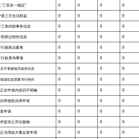
0
0
0
0
及“三安全一稳定”
0
0
0
0
保护第三方合法权益
0
0
0
0
属于三类内部事务信息
0
0
0
0
属于四类过程性信息
0
0
0
0
属于行政执法案卷
0
0
0
0
属于行政查询事项
0
0
0
0
本机关不掌握相关政府信息
0
0
0
0
没有现成信息需要另行制作
0
0
0
0
补正后申请内容仍不明确
0
0
0
0
信访举报投诉类申请
0
0
0
0
重复申请
0
0
0
0
要求提供公开出版物
0
0
0
0
无正当理由大量反复申请