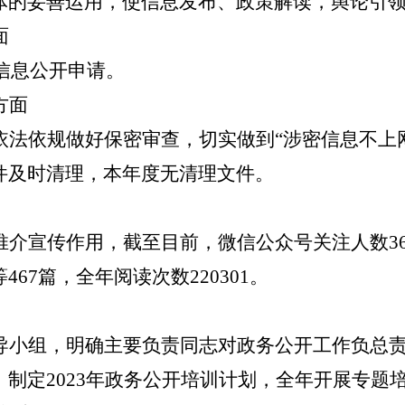
体的妥善运用，使信息发布、政策解读，舆论
引
面
信息公开申请
。
方面
依法依规做好保密审查，切实做到
“涉密信息不上
件及时清理，
本年度无
清理
文件
。
推介宣传作用，截至目前，
微信公众
号关注人数
3
等
467
篇，全年阅读次数
220301
。
导小组，明确主要负责同志对政务公开工作负总
；制定
2023
年政务公开培训计划，全年开展专题