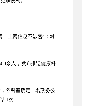
领更加便利。
网、上网信息不涉密”；对
600
余人，
发布
推送
健康科
责，各科室确定一名政务公
培训
1
次
.