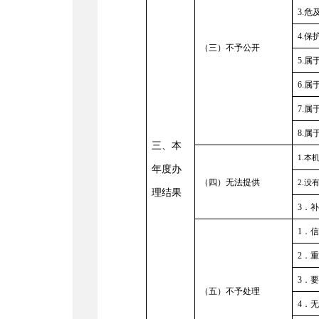
3.危
4.
（三）不予公开
5.
6.
7.
8.
三、本
1.
年度办
（四）无法提供
2.
理结果
3．
1．
2．
3．
（五）不予处理
4．