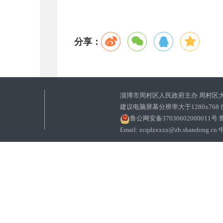
分享：
淄博市周村区人民政府主办 周村区
建议电脑屏幕分辨率大于1280x768
鲁公网安备37030602000011号
鲁
Email: zcqdzxxzx@zb.sha