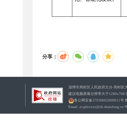
分享：
淄博市周村区人民政府主办 周村区
建议电脑屏幕分辨率大于1280x768
鲁公网安备37030602000011号
鲁
Email: zcqdzxxzx@zb.sha