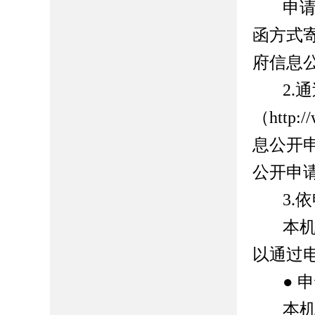
申
函方式
府信息
2.
通
（
http
息公开
公开申
3.
依
本
以通过
●
申
本