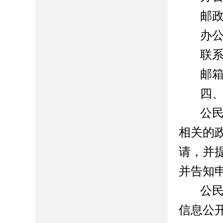
邮
办
联
邮箱：
四
公
相关的
请，并
并告知
公
信息公