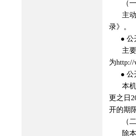
（
主
录》。
公
●
主
为
http:
公
●
本
更之日
2
开的期
（
除