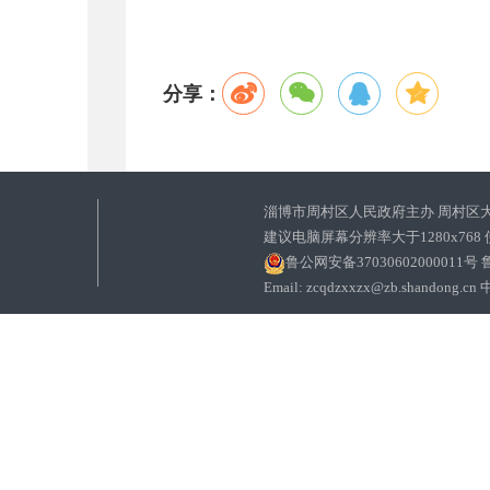
分享：
淄博市周村区人民政府主办 周村区
建议电脑屏幕分辨率大于1280x768
鲁公网安备37030602000011号
鲁
Email: zcqdzxxzx@zb.sha