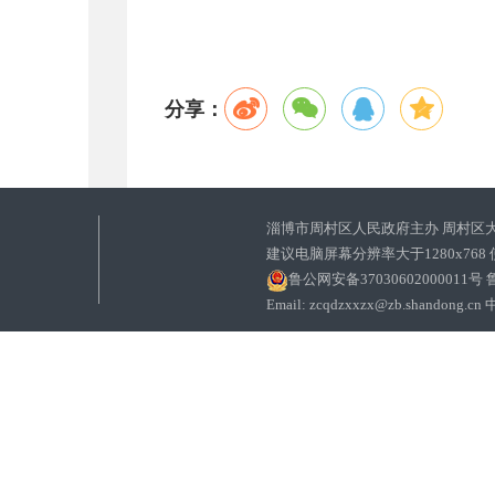
分享：
淄博市周村区人民政府主办 周村区
建议电脑屏幕分辨率大于1280x768
鲁公网安备37030602000011号
鲁
Email: zcqdzxxzx@zb.sha