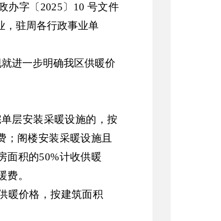
政办字〔
2025
〕
10
号文件
业，驻周各行政事业单
现就进一步明确我区供暖价
宅单层安装采暖设施的，按
费；阁楼安装采暖设施且
房面积的
50%
计收供暖
暖费。
供暖价格，按建筑面积