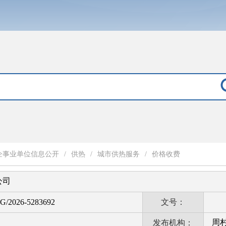
企事业单位信息公开
/
供热
/
城市供热服务
/
价格收费
公司
G/2026-5283692
文号：
周
发布机构：