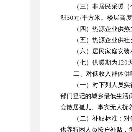
（三）非居民采暖（
积
30
元
/
平方米。楼层高
（四）热源企业供热
（五）
热源企业供社
（六）居民家庭安装
（七）供暖期为
120
二、对低收入群体供
（一）对下列人员实
部门登记的城乡
最低生活
会散居孤儿、事实无人抚
（二）补贴标准：
对
供养特困人员按户补贴，