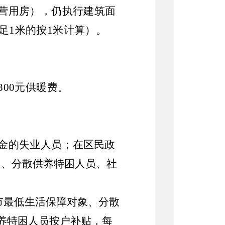
营用房），仍执行建筑面
足
1
米的按
1
米计算）。
300
元供暖费。
金的失业人员；
在区民政
）、分散供养特困人员、社
市最低生活保障对象、分散
养特困人员按户补贴，每