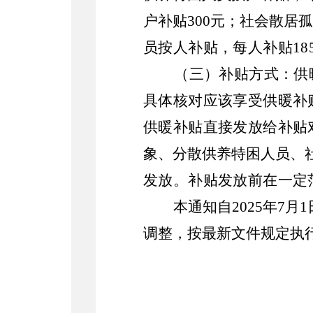
户补贴
300
元；社会散居孤
员按人补贴，每人补贴
18
（三）补贴方式：
供
具体核对应该享受供暖补
供暖补贴直接发放给补贴
象、分散供养特困人员、
发放。补贴发放前在一定
本通知自
202
5
年
7
月
1
调整，按最新文件规定执