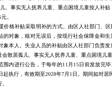
儿、事实无人抚养儿童、重点困境儿童按人补贴
5
元。
暖价格补贴采取明补的方式。由区人社部门、区
贴的对象，核对无误后，按现行社会保障金和生
对象本人。失业人员的补贴由区人社部门负责发
社会散居孤儿、事实无人抚养儿童、重点困境儿
范围内进行公告，于每年的
11
月
15
日前发放完毕
日起执行，有效期至
202
8
年
7
月
1
日。期间如对居
行。