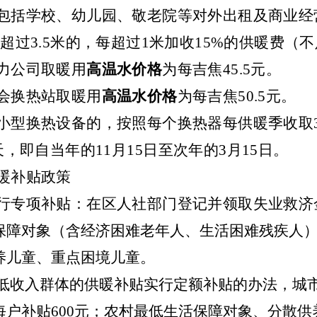
包括学校、幼儿园、敬老院等对外出租及商业经
度超过
3.5
米的，每超过
1
米加收
15%
的供暖费（不
力公司取暖用
高温水价格
为每吉焦
45.5
元。
会换热站取暖用
高温水价格
为每吉焦
50.5
元。
小型换热设备的，按照每个换热器每供暖季收取
天，即自当年的
11
月
15
日至次年的
3
月
15
日。
暖补贴政策
行专项补贴：
在区人社部门登记并领取失业救济
保障对象（含经济困难老年人、生活困难残疾人
养儿童、重点困境儿童。
低收入群体的供暖补贴实行定额补贴的办法，城
每户补贴
600
元；农村最低生活保障对象、分散供