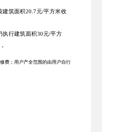
按建筑面积
20.7
元
/
平方米收
仍执行建筑面积
30
元
/
平方
）。
。
维修费；用户产全范围的由用户自行