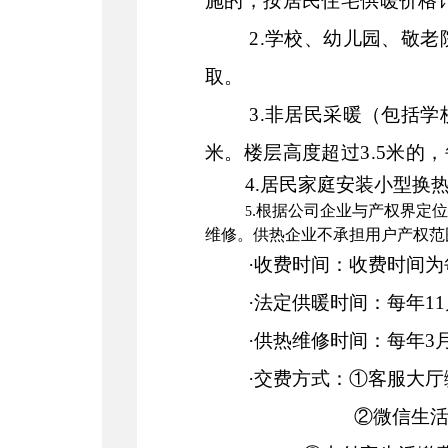
施的，按居民住宅供暖价格
2.
学校、幼儿园、敬老
取。
3.
非居民采暖（包括学
米。楼层高度超过
3.5
米的，
4.
居民家庭
安装小型换
.根据公司企业与产权界定
5
维修。供热企业不承担用户产权范
·收费时间：
收费时间为
·法定供暖时间：每年11
·供热维修时间：每年3月
·交费方式：①客服大
②微信生