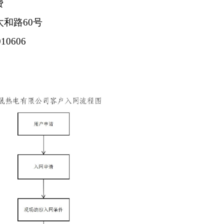
费
和路60号
10606