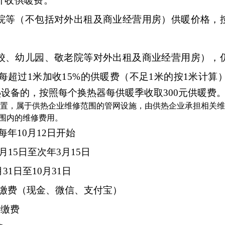
计收供暖费。
院等（不包括对外出租及商业经营用房）供暖价格，
校、幼儿园、敬老院等对外出租及商业经营用房），
每超过
1
米加收
15%
的供暖费（不足
1
米的按
1
米计算
热
设备的，按照每个换热器每供暖季收取
300
元供暖费
位置，属于供热企业维修范围的管网设施，由供热企业承担相关
围内的维修费用。
每年
10
月
12
日开始
月15日至次年3月15日
31日至10月31日
厅缴费（现金、微信、支付宝）
活缴费