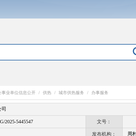
企事业单位信息公开
/
供热
/
城市供热服务
/
办事服务
公司
G/2025-5445547
文号：
周
发布机构：