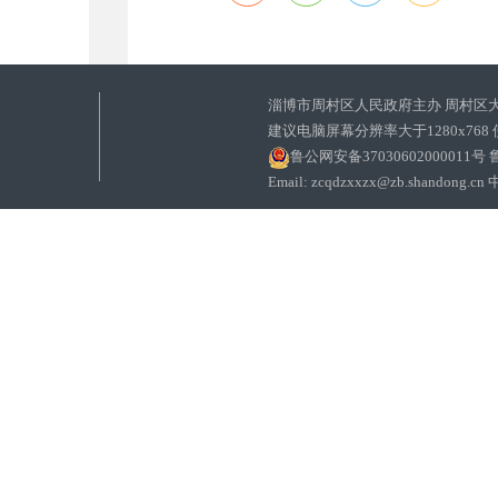
淄博市周村区人民政府主办 周村区
建议电脑屏幕分辨率大于1280x768
鲁公网安备37030602000011号
鲁
Email: zcqdzxxzx@zb.sha