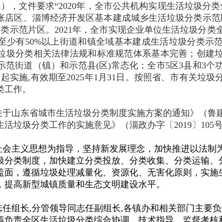
号），
文件要求“2020年，全市公共机构实现生活垃圾分
张店区、淄博经济开发区基本建成城乡生活垃圾分类示范
类示范片区。2021年，全市实现企业单位生活垃圾分类
至少有50%以上街道和镇全域基本建成生活垃圾分类示
生活垃圾分类相关法律法规和标准规范体系基本完善；创建
范街道（镇）和示范县(区)常态化；全市5区3县和3个
1日起实施,有效期至2025年1月31日。按照省、市有关
类工作。
于山东省城市生活垃圾分类制度实施方案的通知》（鲁建发
活垃圾分类工作的实施意见》（淄政办字〔2019〕105
社会主义思想为指导，坚持新发展理念，加快推进以法制
圾分类制度，加快建立分类投放、分类收集、分类运输、
盖面，遵循垃圾处理减量化、资源化、无害化原则，实施
，提高新型城镇质量和生态文明建设水平。
任组长,分管领导同志任副组长,各镇办和相关部门主要
筹负责全区生活垃圾分类综合协调、技术指导、监督考核