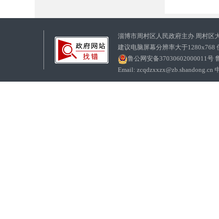
淄博市周村区人民政府主办 周村区
建议电脑屏幕分辨率大于1280x768
鲁公网安备37030602000011号
鲁
Email: zcqdzxxzx@zb.sha