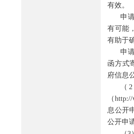
有效。
申
有可能
有助于
申
函方式
府信息
（
（http
息公开
公开申
（
3