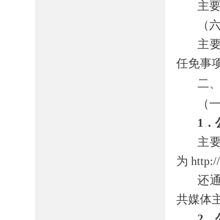
主
（
主
任免事
二
（
1
．
主
为
http:
还
共媒体
2
．