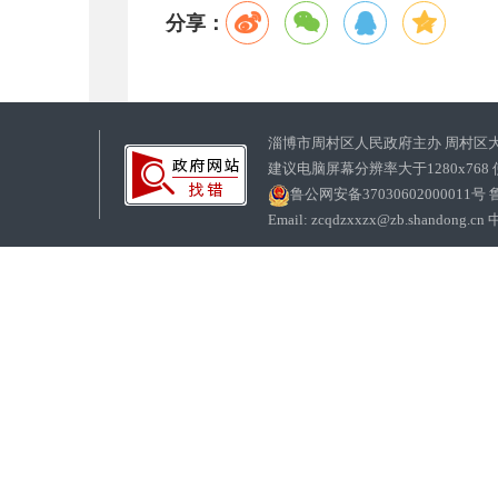
分享：
淄博市周村区人民政府主办 周村区
建议电脑屏幕分辨率大于1280x768
鲁公网安备37030602000011号
鲁
Email: zcqdzxxzx@zb.sha