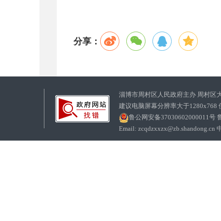
分享：
淄博市周村区人民政府主办 周村区
建议电脑屏幕分辨率大于1280x768
鲁公网安备37030602000011号
鲁
Email: zcqdzxxzx@zb.sha