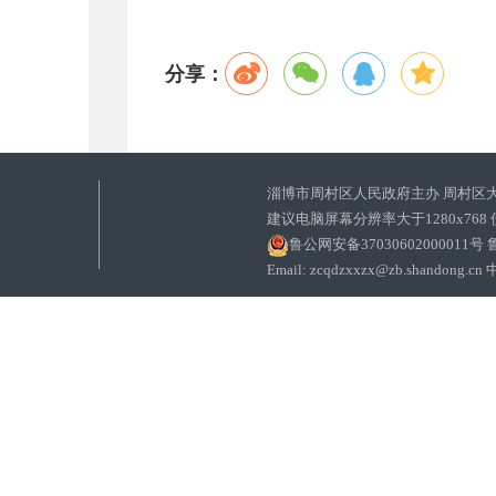
分享：
淄博市周村区人民政府主办 周村区
建议电脑屏幕分辨率大于1280x768
鲁公网安备37030602000011号
鲁
Email: zcqdzxxzx@zb.sha