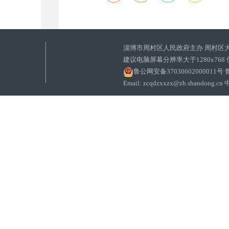
淄博市周村区人民政府主办 周村区
建议电脑屏幕分辨率大于1280x768
鲁公网安备37030602000011号
鲁
Email: zcqdzxxzx@zb.sha