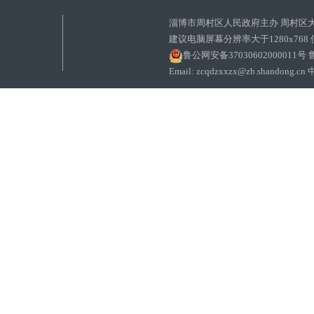
淄博市周村区人民政府主办 周村区
建议电脑屏幕分辨率大于1280x768
鲁公网安备37030602000011号
鲁
Email: zcqdzxxzx@zb.sha