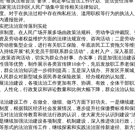
照“谁执法谁普法”要求，制定单位普法工作计划、普法责任清单
4”国家宪法日到区人民广场集中宣传相关法律知识。
度。对于在执法过程中存在徇私枉法、滥用职权等行为的执法人
内通报批评。
实把法治宣传落到实处
班制度。在人民广场开展多场由政策法规科、劳动争议仲裁院、
资及劳动者权益维护方面的法律法规宣传、咨询活动；二是劳动
劳动密集型企业，进行有关职工保险、年底农民工工资拖欠等维
入持续开展“机关党员干部联系群众活动”，走村入户，深入基层
生政策咨询活动，切实为群众办好事、办实事；四是加强法治建
性强等优势，制作展示各类宣传牌10余个，先后发放职工养老
余份，群众法治知识进一步得到提高；五是深入镇办、开发区开展
人民群众对新型城乡居民养老保险政策、经办规程的认知度。
入开展法治建设，各项法治工作更加有序、协调、有效，全体干部
、人性化，行政复议和诉讼数量和比例大幅下降，群众法治认知度
法治建设工作，在做全、做细、做巧方面下好功夫。一是继续建
制度，根据我区经济社会发展情况，逐步提升社保缴费标准和保
伍对法治宣传教育和依法行政的认识，使大家充分认识到建设“法
是继续加强法治建设各项制度、机制建设，深入推进依法行政，
等形式的法治宣传工作，继续探索和实践法治宣传新途径、新方