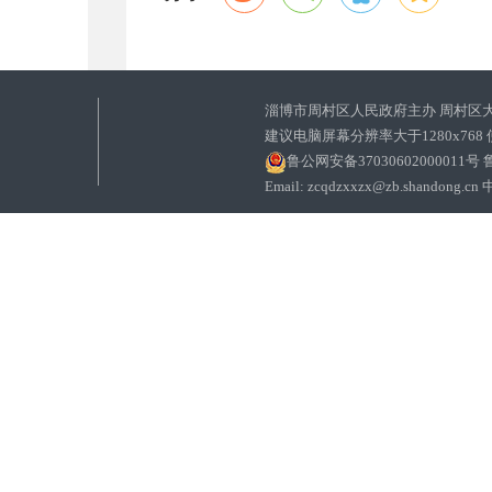
淄博市周村区人民政府主办 周村区
建议电脑屏幕分辨率大于1280x768
鲁公网安备37030602000011号
鲁
Email: zcqdzxxzx@zb.sha