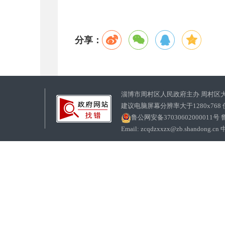
分享：
淄博市周村区人民政府主办 周村区
建议电脑屏幕分辨率大于1280x768
鲁公网安备37030602000011号
鲁
Email: zcqdzxxzx@zb.sha