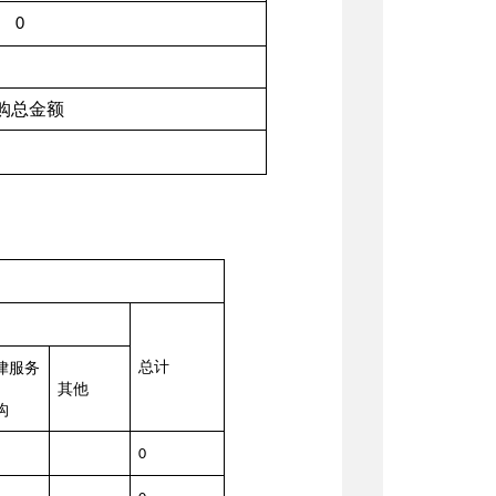
0
购总金额
总计
律服务
其他
构
0