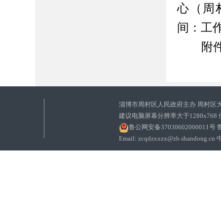
心（周村
间：工作日8
附
淄博市周村区人民政府主办 周村区
建议电脑屏幕分辨率大于1280x768
鲁公网安备37030602000011号
鲁
Email: zcqdzxxzx@zb.sha