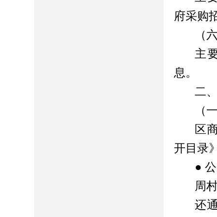
府采购
（
主
息。
二
（
区
开目录
● 
周
还