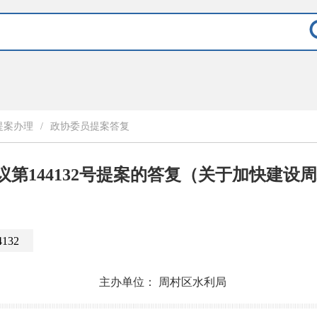
提案办理
/
政协委员提案答复
第144132号提案的答复（关于加快建设
4132
主办单位：
周村区水利局