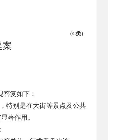
（
C
类）
提案
现答复如下：
，特别是
在大街等景点及公共
有显著作用。
：