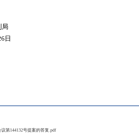
利局
26
日
议第144132号提案的答复.pdf