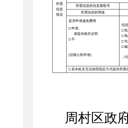
所需
所需信息的信息索取号
信息
所需信息的用途
情况
是否申请减免费用
信
□
申请。
□
纸
请提供相关证明
□
电
□
不
□
光
□
磁
(仅限公民申请)
（
□
若本机关无法按照指定方式提供所需
周村
区政