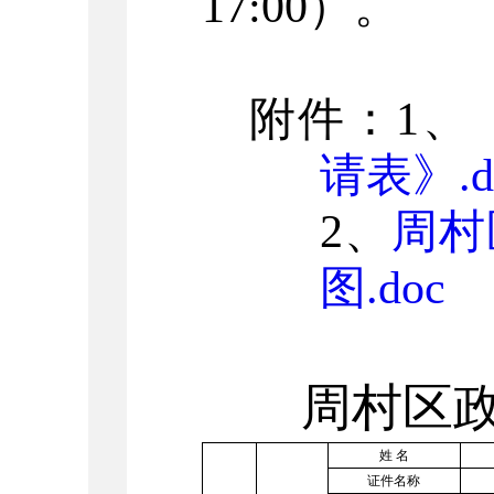
17:00
）。
附件：
1
、
请表》.d
2
、
周村
图.doc
周村
区
姓 名
证件名称