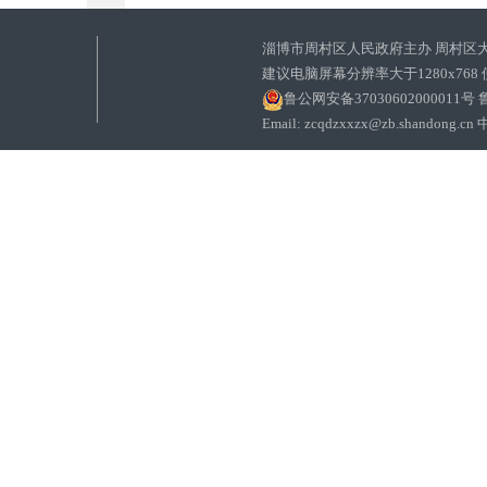
淄博市周村区人民政府主办 周村区
建议电脑屏幕分辨率大于1280x768
鲁公网安备37030602000011号
鲁
Email: zcqdzxxzx@zb.sha