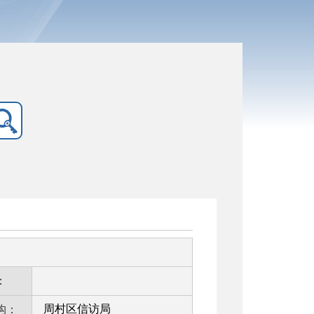
：
周村区信访局
构：