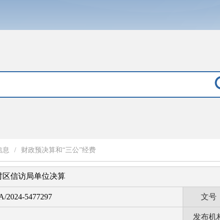
信息
/
财政预决算和“三公”经费
周村区信访局单位决算
A/2024-5477297
文号
发布机