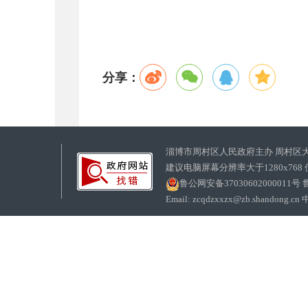
分享：
淄博市周村区人民政府主办 周村区
建议电脑屏幕分辨率大于1280x768
鲁公网安备37030602000011号
鲁
Email: zcqdzxxzx@zb.sha