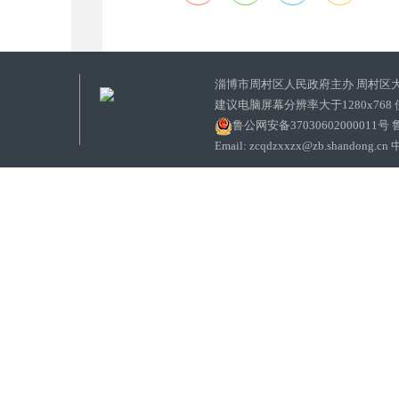
淄博市周村区人民政府主办 周村区
建议电脑屏幕分辨率大于1280x768
鲁公网安备37030602000011号
鲁
Email: zcqdzxxzx@zb.sha