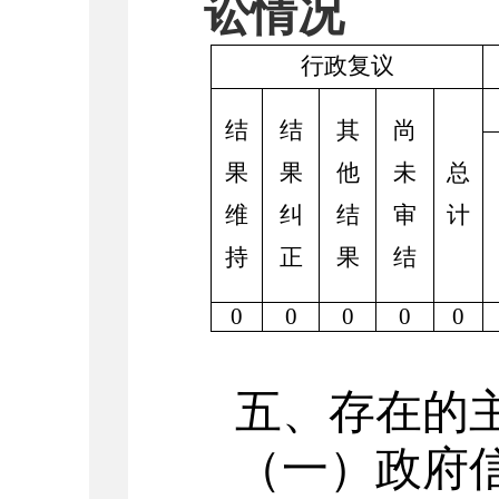
讼情况
行政复议
结
结
其
尚
果
果
他
未
总
维
纠
结
审
计
持
正
果
结
0
0
0
0
0
五、存在的
（一）
政府