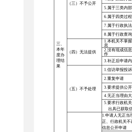
（三）不予公开
5.
属于三类内
6.
属于四类过
7.
属于行政执
8.
属于行政查
1.
本机关不掌
三、
息
本年
2.
没有现成信
（四）无法提供
作
度办
理结
3.
补正后申请
果
1.
信访举报投
2.
重复申请
3.
要求提供公
（五）不予处理
4.
无正当理由
5.
要求行政机
出具已获取
1.
申请人无正当
正、行政机关不
信息公开申请