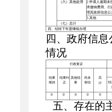
（六）其他处理
2.
申请人逾期未
求缴纳费用、行
理其政府信息公
3.
其他
（七）总计
四、结转下年度继续办理
四、政府信息
情况
行政复议
总
结果
结果纠
其他结
尚未
结
维持
正
果
审结
计
0
0
0
0
0
五、存在的