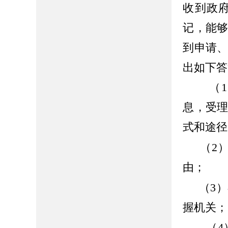
收到政
记，能
到申请
出如下答
（
1
息，受
式和途径
（2
由；
（3
握机关；
（
4