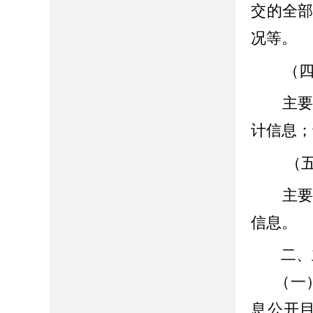
交的全
况等。
（四
主要包
计信息；
（
主要包
信息。
二
、
（一
息公开