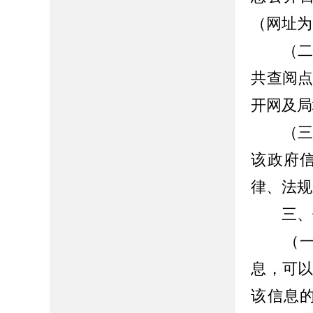
（
网址为 h
（二）
共查阅
开网及局
（
该政府
律、法规
三
、
（
息，可
该信息