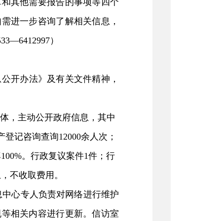
算和
其他需要报告的事项等
四
个
如需进一步咨询了解相关信息，
533—6412997
）
息公开办法》及有关文件
精神，
体，主动公开政府信息，其中
产登记
咨询
查询
12000
余人
次；
率
100%
。行政复议案件
1
件
；行
息，不收取费用。
息中心专人负责对网络进行维护
规等相关内容进行更新。信访室