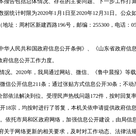
本报告包括总体情况、存在的主要问题
、下一步工作打
数据统计时限为
2020
年
1
月
1
日至
2020
年
12
月
31
日。公众
（地址：周村区新建西路
196
号，邮编：
255300
，电话：
0
中华人民共和国政府信息公开条例》、《山东省政府信
政府信息公开工作力度。
情况。
2020
年，我局通过网站、微信、《鲁中晨报》等载
微信公开信息
211
条；通过张贴方式信息公开
30
条；
不动
全部依法解决到位。
受理民声热线问题
172
件，按时回复
开
18
宗，均按时进行了答复，本机关依申请提供政府信
。
依托
市局和区政府
网络，加强信息公开建设，由局信
府关于网络更新的相关要求，及时对工作动态、法律法