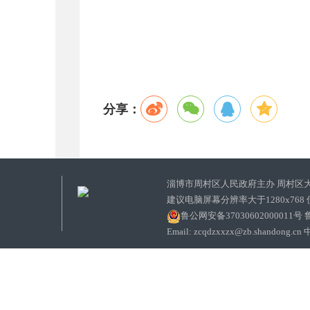
分享：
淄博市周村区人民政府主办 周村区
建议电脑屏幕分辨率大于1280x768
鲁公网安备37030602000011号
鲁
Email: zcqdzxxzx@zb.sha