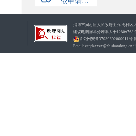
依申请公开
淄博市周村区人民政府主办 周村区
建议电脑屏幕分辨率大于1280x768
鲁公网安备37030602000011号
鲁
Email: zcqdzxxzx@zb.sha