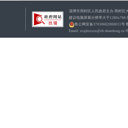
淄博市周村区人民政府主办 周村区
建议电脑屏幕分辨率大于1280x768
鲁公网安备37030602000011号
鲁
Email: zcqdzxxzx@zb.sha