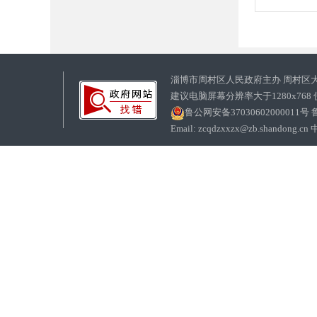
淄博市周村区人民政府主办 周村区
建议电脑屏幕分辨率大于1280x768
鲁公网安备37030602000011号
鲁
Email: zcqdzxxzx@zb.sha