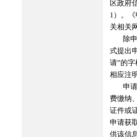
区政府
1
）。《
关相关
除
式提出
请
”
的字
相应注
申
费缴纳
证件或
申请获
供该信