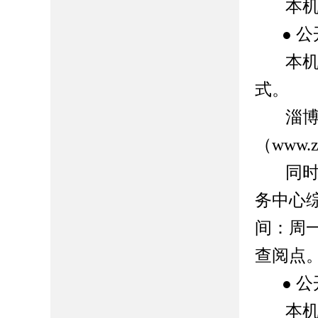
本
公
●
本
式。
淄
（
www.zh
同时
务中心
间：周
查阅点
公
●
本