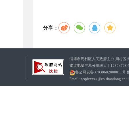
分享：
淄博市周村区人民政府主办 周村区
建议电脑屏幕分辨率大于1280x768
鲁公网安备37030602000011号
鲁
Email: zcqdzxxzx@zb.sha