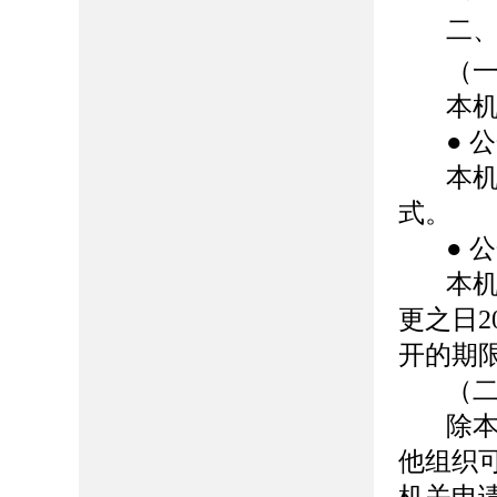
二
（
本
●
公
本
式。
●
公
本
更之日
2
开的期
（
除
他组织