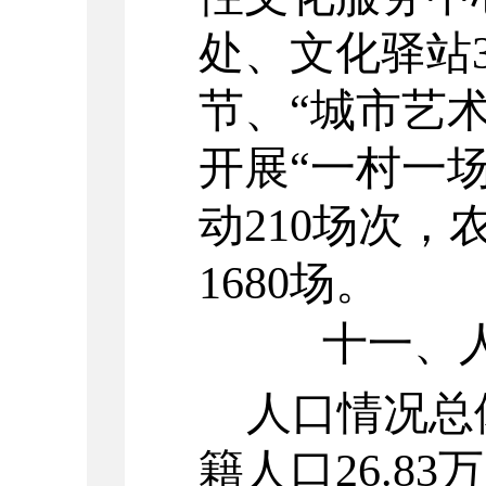
处、文化驿站
节、
“
城市艺
开展
“
一村一
动
210
场次，
1680
场。
十一、
人口情况总
籍人口
26.83
万