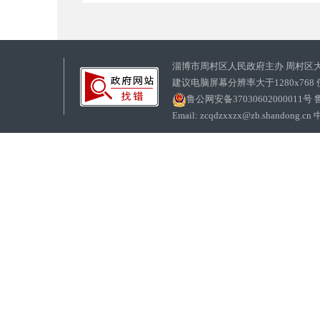
淄博市周村区人民政府主办 周村区
建议电脑屏幕分辨率大于1280x768
鲁公网安备37030602000011号
鲁
Email: zcqdzxxzx@zb.sha