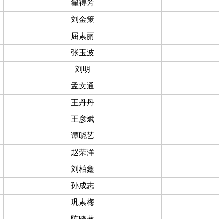
翟得芳
刘金策
屈素丽
张玉波
刘明
孟文通
王丹丹
王彦斌
谭晓艺
赵荣洋
刘柏鑫
孙成志
巩素梅
陈晓琳