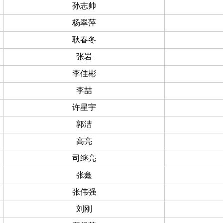
孙志帅
杨翠萍
耿春冬
张岩
李佳彬
李
喆
许星宇
郭洁
高亮
司继亮
张鑫
张伟强
刘刚