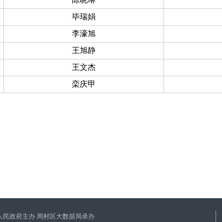
毕瑞娟
李濠旭
王旭静
王文杰
栾庆甲
人民政府主办 周村区大数据局承办