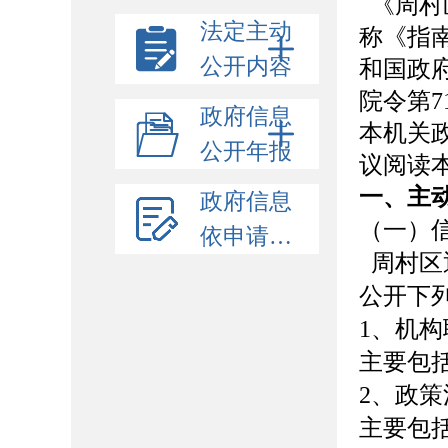
《周村
法定主动
称《指
公开内容
和国政
院令第
政府信息
本机关
公开年报
议阅读
一、主
政府信息
（一）
依申请公开
周村
区
公开下
1、
机构
主要包
2、
政策
主要包