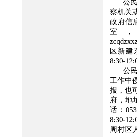
公
察机关
政府信
室
zcqdz
区新建东
8:30-12
公
工作中
报，也
府，地
话：05
8:30-
周村区