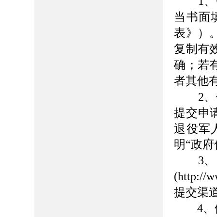
1
、
当书面
表》）
复制有
确；若
者其他
2
、
提交申
退役军
明
“政府
3
、
(http://
提交渠
4
、