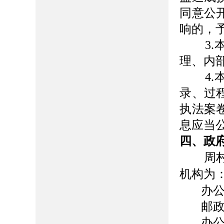
同意公
响的，
3
理、内
4
录、过
执法案
息应当
四、政
周村区
机构为
办
邮
办