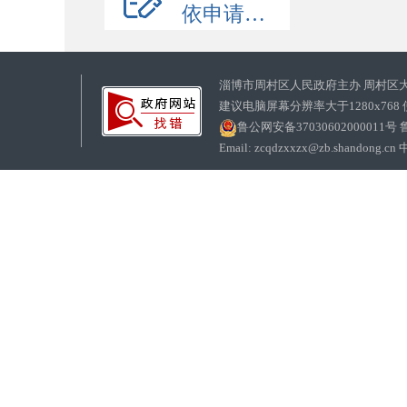
依申请公开
淄博市周村区人民政府主办 周村区
建议电脑屏幕分辨率大于1280x768
鲁公网安备37030602000011号
鲁
Email: zcqdzxxzx@zb.sha