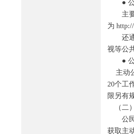
●
主要通
为
http:
还通过
视等公
●
主动
20
个工
限另有
（二
公民、
获取主