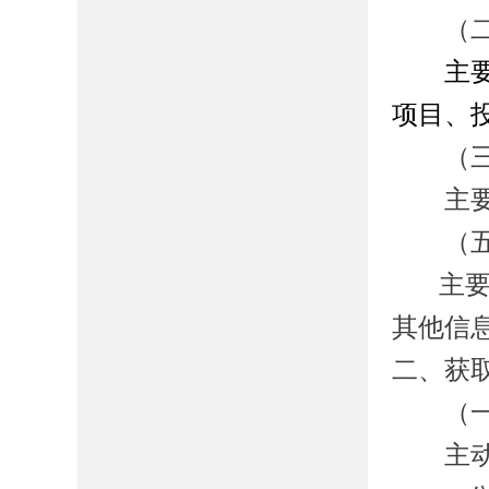
（
主
项目、
（
主要包
（五
主
其他信
二、获
（一
主动公