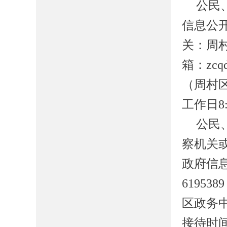
公民
信息公
关：周
箱：
zcq
（周村
工作日
8
公民
察机关
政府信
6195389
区政务
接待时