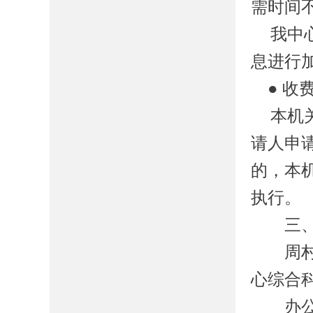
需时间
我
中
息进行
●
收
本机
请人申
的，本
执行。
三、政
周村
心综合
办公