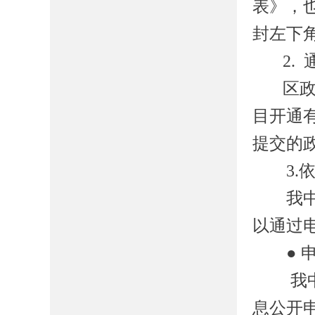
表》，
封左下
2.
区
目开通
提交的
3.
我
以通过
●
我
息公开