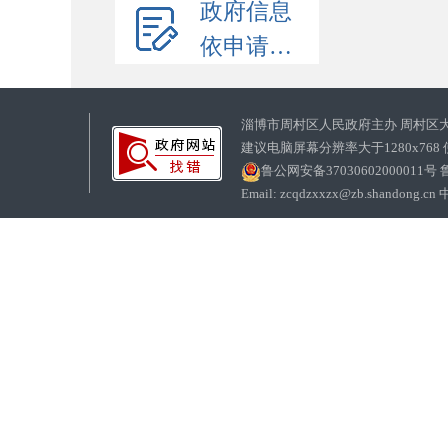
政府信息
依申请公开
淄博市周村区人民政府主办 周村区
建议电脑屏幕分辨率大于1280x768
鲁公网安备37030602000011号
鲁
Email: zcqdzxxzx@zb.sha