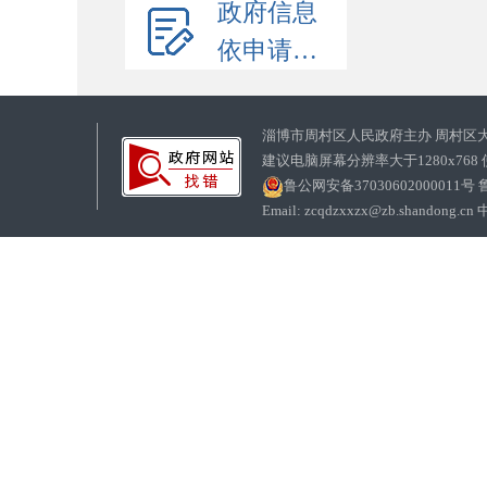
政府信息
依申请公开
淄博市周村区人民政府主办 周村区
建议电脑屏幕分辨率大于1280x768
鲁公网安备37030602000011号
鲁
Email: zcqdzxxzx@zb.sha