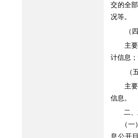
交的全
况等。
（四
主要包
计信息；
（
主要包
信息。
二
、
（一
息公开