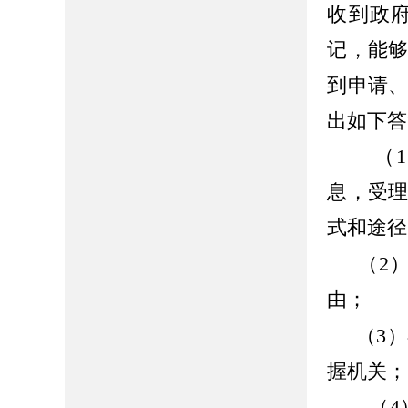
收到政
记，能
到申请
出如下答
（
1
息，受
式和途径
（2
由；
（3
握机关；
（
4