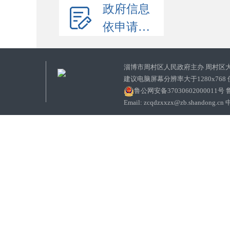
政府信息
依申请公开
淄博市周村区人民政府主办 周村区
建议电脑屏幕分辨率大于1280x768
鲁公网安备37030602000011号
鲁
Email: zcqdzxxzx@zb.sha