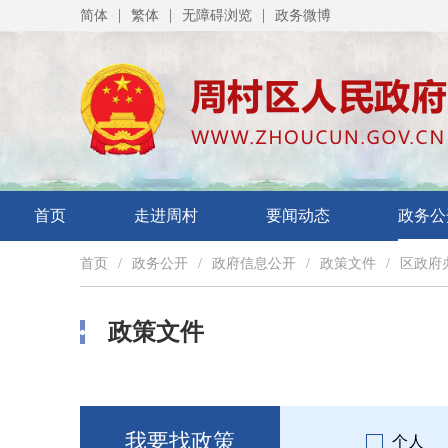
|
|
|
简体
繁体
无障碍浏览
政务微博
首页
走进周村
要闻动态
政务公
首页
/
政务公开
/
政府信息公开
/
政策文件
/
区政府
政策文件
我要找政策
个人