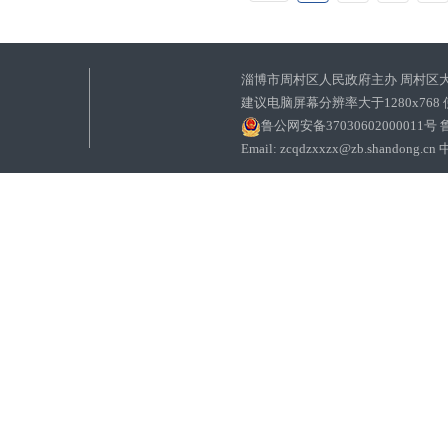
淄博市周村区人民政府主办 周村区
建议电脑屏幕分辨率大于1280x768
鲁公网安备37030602000011号
鲁
Email: zcqdzxxzx@zb.sha