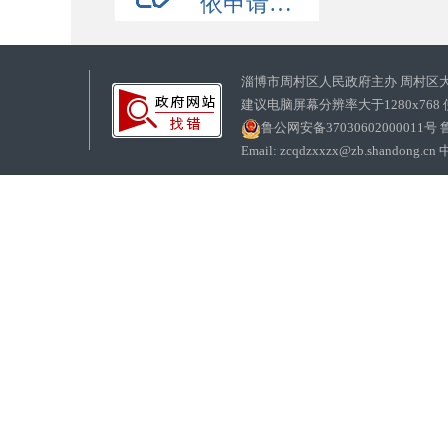
依申请公开
淄博市周村区人民政府主办 周村区
建议电脑屏幕分辨率大于1280x768
鲁公网安备37030602000011号
鲁
Email: zcqdzxxzx@zb.sha