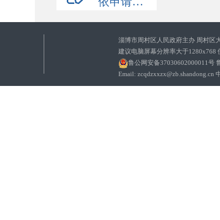
依申请公开
淄博市周村区人民政府主办 周村区
建议电脑屏幕分辨率大于1280x768
鲁公网安备37030602000011号
鲁
Email: zcqdzxxzx@zb.sha